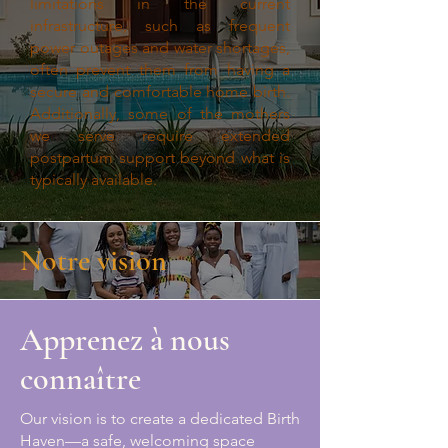
limitations in the current
infrastructure, such as frequent
power outages and water shortages,
often prevent them from having a
secure and comfortable home birth.
Additionally, some of the mothers
we serve require extended
postpartum support beyond what is
typically available.
Notre v
ision
Apprenez à nous
connaître
Our vision is to create a dedicated Birth
Haven—a safe, welcoming space