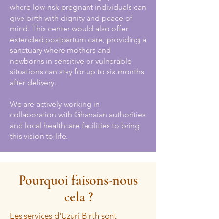
where low-risk pregnant individuals can
give birth with dignity and peace of
mind. This center would also offer
extended postpartum care, providing a
sanctuary where mothers and
newborns in sensitive or vulnerable
situations can stay for up to six months
after delivery.
We are actively working in
collaboration with Ghanaian authorities
and local healthcare facilities to bring
this vision to life.
Pourquoi faisons-nous
cela ?
Les services d'Uzuri Birth sont