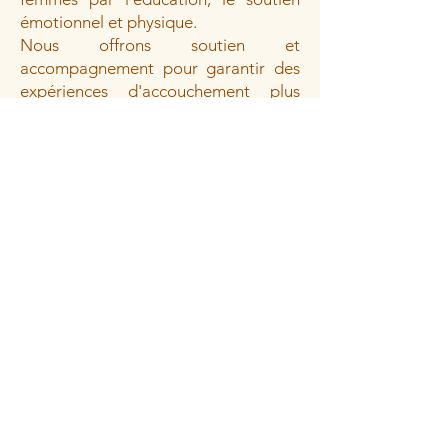
émotionnel et physique.
Nous offrons soutien et
accompagnement pour garantir des
expériences d'accouchement plus
sûres et plus positives. Nous agissons
de différentes manières : lors de nos
cours prénataux, nous informons les
futures mamans sur la grossesse,
l'accouchement, les options
d'accouchement et le rétablissement
post-partum, tout en leur prodiguant
des conseils sur la nutrition,
l'allaitement et les soins du nouveau-
né. Nous proposons également une
formation pour celles et ceux qui
souhaitent devenir doula.
Nous offrons un soutien émotionnel
et physique continu pendant le travail