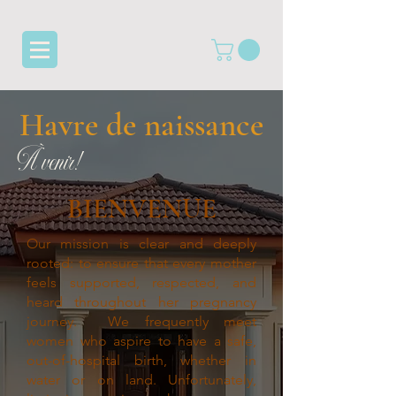
Havre de naissance
À venir!
BIENVENUE
Our mission is clear and deeply
rooted: to ensure that every mother
feels supported, respected, and
heard throughout her pregnancy
journey.
We frequently meet
women who aspire to have a safe,
out-of-hospital birth, whether in
water or on land. Unfortunately,